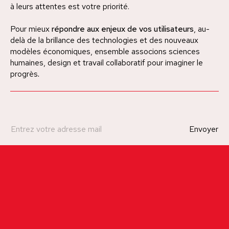
à leurs attentes est votre priorité.
Pour mieux
répondre aux enjeux de vos utilisateurs
, au-
delà de la brillance des technologies et des nouveaux
modèles économiques, ensemble associons sciences
humaines, design et travail collaboratif pour imaginer le
progrès
.
Une question ? Un café ?
Contactez-nous !
Looping agency
12, passage Roux 75017 Paris